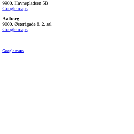
9900, Havnepladsen 5B
Google maps
Aalborg
9000, Østerågade 8, 2. sal
Google maps
Skagen
9990, Vestre Strandvej 10, 1. sal
Google maps