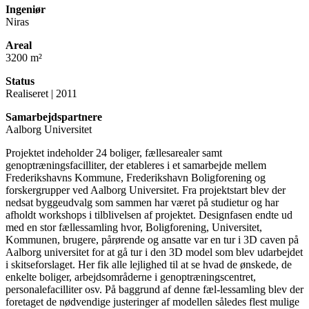
Ingeniør
Niras
Areal
3200 m²
Status
Realiseret | 2011
Samarbejdspartnere
Aalborg Universitet
Projektet indeholder 24 boliger, fællesarealer samt
genoptræningsfacilliter, der etableres i et samarbejde mellem
Frederikshavns Kommune, Frederikshavn Boligforening og
forskergrupper ved Aalborg Universitet. Fra projektstart blev der
nedsat byggeudvalg som sammen har været på studietur og har
afholdt workshops i tilblivelsen af projektet. Designfasen endte ud
med en stor fællessamling hvor, Boligforening, Universitet,
Kommunen, brugere, pårørende og ansatte var en tur i 3D caven på
Aalborg universitet for at gå tur i den 3D model som blev udarbejdet
i skitseforslaget. Her fik alle lejlighed til at se hvad de ønskede, de
enkelte boliger, arbejdsområderne i genoptræningscentret,
personalefacilliter osv. På baggrund af denne fæl-lessamling blev der
foretaget de nødvendige justeringer af modellen således flest mulige