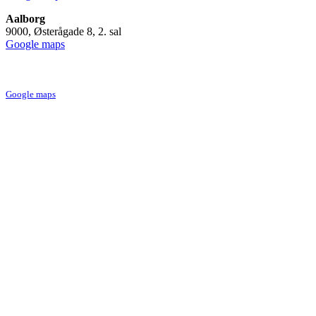
Aalborg
9000, Østerågade 8, 2. sal
Google maps
Skagen
9990, Vestre Strandvej 10, 1. sal
Google maps